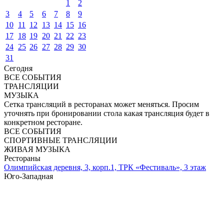
1
2
3
4
5
6
7
8
9
10
11
12
13
14
15
16
17
18
19
20
21
22
23
24
25
26
27
28
29
30
31
Сегодня
ВСЕ СОБЫТИЯ
ТРАНСЛЯЦИИ
МУЗЫКА
Сетка трансляций в ресторанах может меняться. Просим
уточнять при бронировании стола какая трансляция будет в
конкретном ресторане.
ВСЕ СОБЫТИЯ
СПОРТИВНЫЕ ТРАНСЛЯЦИИ
ЖИВАЯ МУЗЫКА
Рестораны
Олимпийская деревня, 3, корп.1, ТРК «Фестиваль», 3 этаж
Юго-Западная