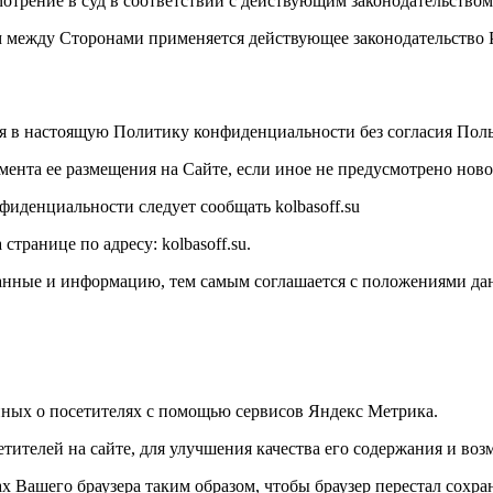
мотрение в суд в соответствии с действующим законодательство
м между Сторонами применяется действующее законодательство
ния в настоящую Политику конфиденциальности без согласия Поль
омента ее размещения на Сайте, если иное не предусмотрено но
иденциальности следует сообщать kolbasoff.su
транице по адресу: kolbasoff.su.
данные и информацию, тем самым соглашается с положениями д
данных о посетителях с помощью сервисов Яндекс Метрика.
етителей на сайте, для улучшения качества его содержания и воз
 Вашего браузера таким образом, чтобы браузер перестал сохраня