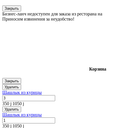
Закрыть
Бизнес-ланч недоступен для заказа из ресторана на
Приносим извинения за неудобство!
Корзина
Закрыть
Удалить
Шашлык из курицы
350
j
1050
j
Удалить
Шашлык из курицы
350
j
1050
j