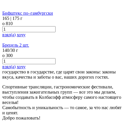
Бифштекс по–гамбургски
165 | 175 г
o
810
взял(а)
хочу
Брецель 2 шт.
140/30 г
o
300
взял(а)
хочу
государство в государстве, где царят свои законы: законы
вкуса,
качества и заботы о вас, наших дорогих гостях.
Спортивные трансляции, гастрономические фестивали,
выступления зажигательных групп — все это мы делаем,
чтобы создавать в Колбасофф атмосферу самого настоящего
веселья!
Самобытность и уникальность — то самое, за что нас любят
и ценят.
Добро пожаловать!