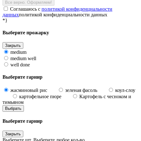
Все верно. Оформляем!
Соглашаюсь c
политикой конфиденциальности
данных
политикой конфиденциальности данных
*}
Выберите прожарку
Закрыть
medium
medium well
well done
Выберите гарнир
жасминовый рис
зеленая фасоль
коул-слоу
картофельное пюре
Картофель с чесноком и
тимьяном
Выбрать
Выберите гарнир
Закрыть
Выберите
шт.
Выберите любое кол-во