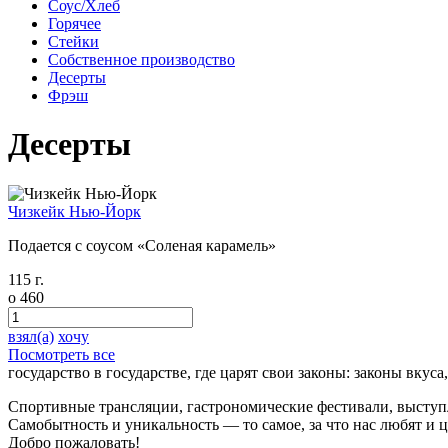
Соус/Хлеб
Горячее
Стейки
Собственное производство
Десерты
Фрэш
Десерты
Чизкейк Нью-Йорк
Подается с соусом «Соленая карамель»
115 г.
o
460
взял(а)
хочу
Посмотреть все
государство в государстве, где царят свои законы: законы вкуса
Спортивные трансляции, гастрономические фестивали, выступл
Самобытность и уникальность — то самое, за что нас любят и ц
Добро пожаловать!