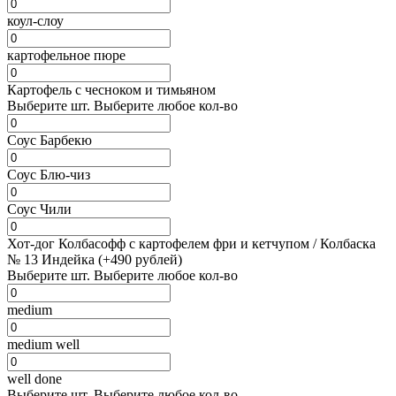
коул-слоу
картофельное пюре
Картофель с чесноком и тимьяном
Выберите
шт.
Выберите любое кол-во
Соус Барбекю
Соус Блю-чиз
Соус Чили
Хот-дог Колбасофф с картофелем фри и кетчупом / Колбаска
№ 13 Индейка (+490 рублей)
Выберите
шт.
Выберите любое кол-во
medium
medium well
well done
Выберите
шт.
Выберите любое кол-во